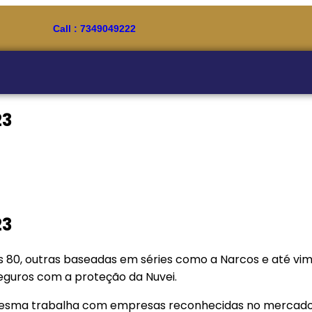
Call : 7349049222
23
23
 80, outras baseadas em séries como a Narcos e até vim
eguros com a proteção da Nuvei.
esma trabalha com empresas reconhecidas no mercado, p