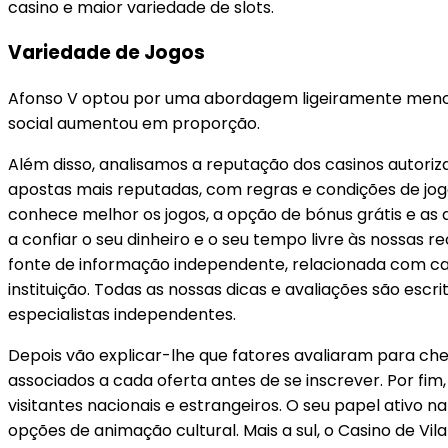
casino e maior variedade de slots.
Variedade de Jogos
Afonso V optou por uma abordagem ligeiramente menos s
social aumentou em proporção.
Além disso, analisamos a reputação dos casinos autoriz
apostas mais reputadas, com regras e condições de jogo
conhece melhor os jogos, a opção de bónus grátis e as 
a confiar o seu dinheiro e o seu tempo livre às nossas
fonte de informação independente, relacionada com cas
instituição. Todas as nossas dicas e avaliações são e
especialistas independentes.
Depois vão explicar-lhe que fatores avaliaram para cheg
associados a cada oferta antes de se inscrever. Por fim
visitantes nacionais e estrangeiros. O seu papel ativo
opções de animação cultural. Mais a sul, o Casino de V