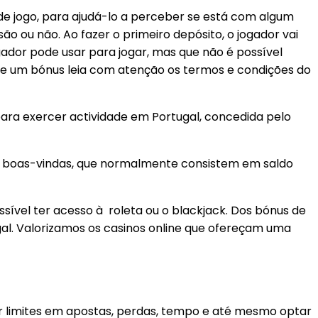
s de jogo, para ajudá-lo a perceber se está com algum
 ou não. Ao fazer o primeiro depósito, o jogador vai
ador pode usar para jogar, mas que não é possível
obre um bónus leia com atenção os termos e condições do
para exercer actividade em Portugal, concedida pelo
 de boas-vindas, que normalmente consistem em saldo
ossível ter acesso à roleta ou o blackjack. Dos bónus de
gal. Valorizamos os casinos online que ofereçam uma
ir limites em apostas, perdas, tempo e até mesmo optar