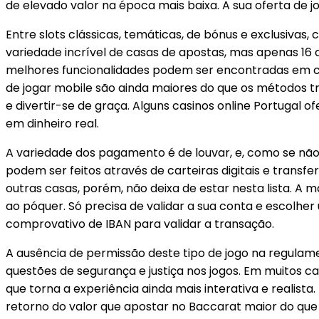
de elevado valor na época mais baixa. A sua oferta de 
Entre slots clássicas, temáticas, de bónus e exclusiva
variedade incrível de casas de apostas, mas apenas 16 de
melhores funcionalidades podem ser encontradas em c
de jogar mobile são ainda maiores do que os métodos t
e divertir-se de graça. Alguns casinos online Portugal
em dinheiro real.
A variedade dos pagamento é de louvar, e, como se não
podem ser feitos através de carteiras digitais e tran
outras casas, porém, não deixa de estar nesta lista. A 
ao póquer. Só precisa de validar a sua conta e escol
comprovativo de IBAN para validar a transação.
A ausência de permissão deste tipo de jogo na regulam
questões de segurança e justiça nos jogos. Em muitos c
que torna a experiência ainda mais interativa e realis
retorno do valor que apostar no Baccarat maior do que 