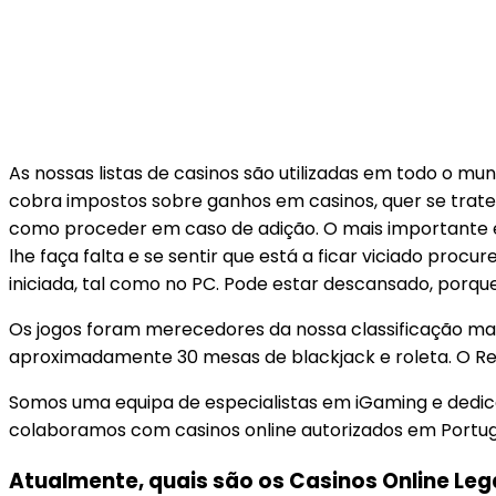
As nossas listas de casinos são utilizadas em todo o 
cobra impostos sobre ganhos em casinos, quer se trate 
como proceder em caso de adição. O mais importante é
lhe faça falta e se sentir que está a ficar viciado pro
iniciada, tal como no PC. Pode estar descansado, porque
Os jogos foram merecedores da nossa classificação ma
aproximadamente 30 mesas de blackjack e roleta. O Reg
Somos uma equipa de especialistas em iGaming e dedi
colaboramos com casinos online autorizados em Portugal
Atualmente, quais são os Casinos Online Leg