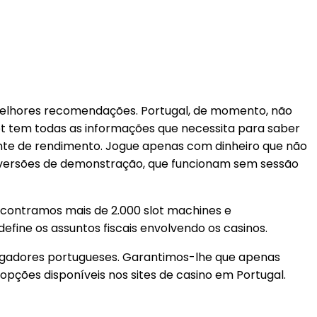
 melhores recomendações. Portugal, de momento, não
.pt tem todas as informações que necessita para saber
nte de rendimento. Jogue apenas com dinheiro que não
 das versões de demonstração, que funcionam sem sessão
ncontramos mais de 2.000 slot machines e
fine os assuntos fiscais envolvendo os casinos.
ogadores portugueses. Garantimos-lhe que apenas
pções disponíveis nos sites de casino em Portugal.