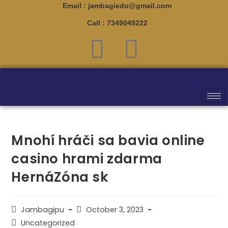
Email : jambagiedu@gmail.com
Call : 7349049222
Mnohí hráči sa bavia online
casino hrami zdarma
HernáZóna sk
Jambagipu
October 3, 2023
Uncategorized