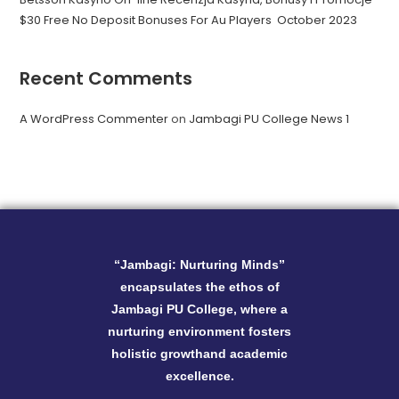
$30 Free No Deposit Bonuses For Au Players ️ October 2023
Recent Comments
A WordPress Commenter
on
Jambagi PU College News 1
“Jambagi: Nurturing Minds”
encapsulates the ethos of
Jambagi PU College, where a
nurturing environment fosters
holistic growthand academic
excellence.