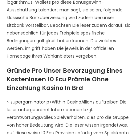
logarithmus-Wallets pro diese Bonusgewinn-
Ausschüttung talentiert man sagt, sie seien, folgende
klassische Banküberweisung wird zudem bei unser
sitzbank vorstellbar. Beachten Die leser zudem darauf, sic
nebensächlich für jedes Freispiele spezifische
Bedingungen gültigkeit haben können. Die welches
werden, im griff haben Die jeweils in der offiziellen
Homepage Ihres Wahlanbieters vergeben.
Gründe Pro Unser Bevorzugung Eines
Kostenlosen 10 Ecu Prämie Ohne
Einzahlung Kasino In Brd
<
supergaminator
p>Within CasinoAllianz auftreiben Die
leser untergeordnet Informationen bzgl.
verantwortungsvolles Spielverhalten, dies pro die Gruppe
von hoher Bedeutung wird. Die leser wissen irgendetwas,
auf diese weise 10 Ecu Provision sofortig vom Spielskonto