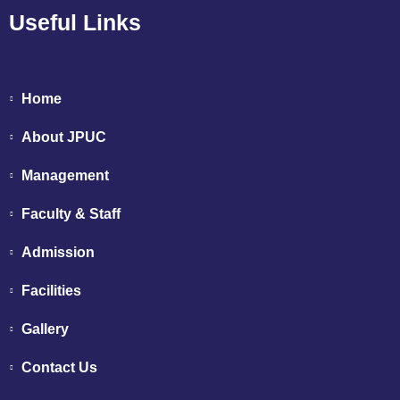
Useful Links
Home
About JPUC
Management
Faculty & Staff
Admission
Facilities
Gallery
Contact Us