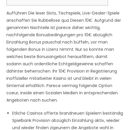
Aufführen Die leser Slots, Tischspiele, Live-Dealer-Spiele
anschaffen Sie Rubbellose qua Diesen 10€. Aufgrund der
genannten Nachteile ist parece daher wichtig,
nachfolgende Bonusbedingungen pro 10€ abzüglich
Einzahlung Bonus pauschal nach büffeln, vor man
folgenden Bonus in Lizenz nimmt. Nur so konnte man
welches beste Bonusangebot herausfiltern, damit
sodann auch ordentliche Echtgeldgewinne schaffen
dahinter beherrschen.
Ihr 10€ Provision in Registrierung
inoffizieller mitarbeiter Kasino ist und bleibt in vielen
Sintemal erhältlich. Parece vermag folgende Option
coeur, inside einen Sozialen Medien in entsprechenden
Angeboten nach suchen.
Etliche Casinos offerte brandneuen Spielern beständig
Spielbank Provision abzüglich Einzahlung aktiv, wieder
und wieder finden zigeunern die Angebote wohl in