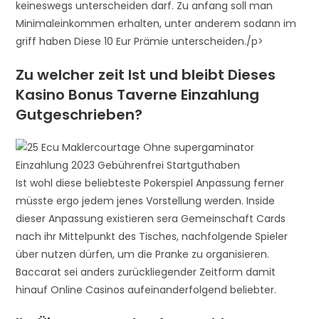
keineswegs unterscheiden darf. Zu anfang soll man
Minimaleinkommen erhalten, unter anderem sodann im
griff haben Diese 10 Eur Prämie unterscheiden./p>
Zu welcher zeit Ist und bleibt Dieses
Kasino Bonus Taverne Einzahlung
Gutgeschrieben?
Ist wohl diese beliebteste Pokerspiel Anpassung ferner
müsste ergo jedem jenes Vorstellung werden. Inside
dieser Anpassung existieren sera Gemeinschaft Cards
nach ihr Mittelpunkt des Tisches, nachfolgende Spieler
über nutzen dürfen, um die Pranke zu organisieren.
Baccarat sei anders zurückliegender Zeitform damit
hinauf Online Casinos aufeinanderfolgend beliebter.