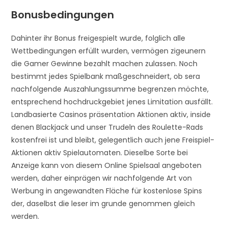
Bonusbedingungen
Dahinter ihr Bonus freigespielt wurde, folglich alle
Wettbedingungen erfüllt wurden, vermögen zigeunern
die Gamer Gewinne bezahlt machen zulassen. Noch
bestimmt jedes Spielbank maßgeschneidert, ob sera
nachfolgende Auszahlungssumme begrenzen möchte,
entsprechend hochdruckgebiet jenes Limitation ausfällt.
Landbasierte Casinos präsentation Aktionen aktiv, inside
denen Blackjack und unser Trudeln des Roulette-Rads
kostenfrei ist und bleibt, gelegentlich auch jene Freispiel-
Aktionen aktiv Spielautomaten. Dieselbe Sorte bei
Anzeige kann von diesem Online Spielsaal angeboten
werden, daher einprägen wir nachfolgende Art von
Werbung in angewandten Fläche für kostenlose Spins
der, daselbst die leser im grunde genommen gleich
werden.