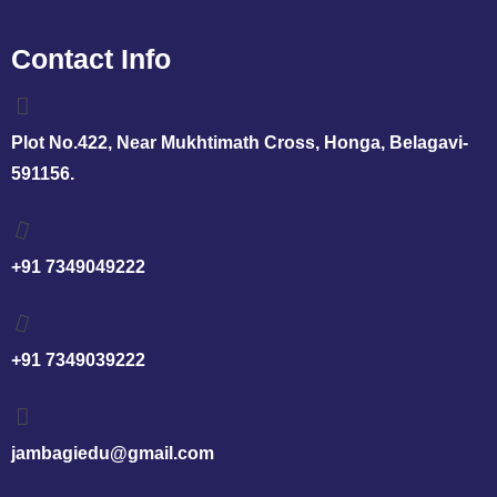
Contact Info
Plot No.422, Near Mukhtimath Cross, Honga, Belagavi-
591156.
+91 7349049222
+91 7349039222
jambagiedu@gmail.com