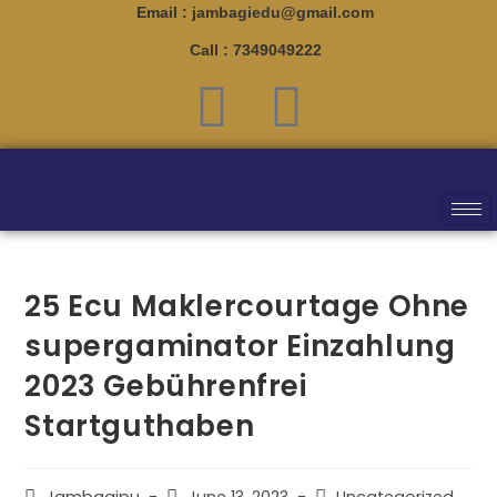
Email : jambagiedu@gmail.com
Call : 7349049222
25 Ecu Maklercourtage Ohne
supergaminator Einzahlung
2023 Gebührenfrei
Startguthaben