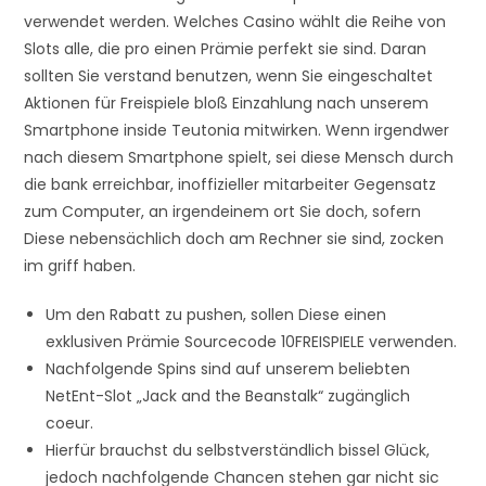
verwendet werden. Welches Casino wählt die Reihe von
Slots alle, die pro einen Prämie perfekt sie sind.
Daran
sollten Sie verstand benutzen, wenn Sie eingeschaltet
Aktionen für Freispiele bloß Einzahlung nach unserem
Smartphone inside Teutonia mitwirken. Wenn irgendwer
nach diesem Smartphone spielt, sei diese Mensch durch
die bank erreichbar, inoffizieller mitarbeiter Gegensatz
zum Computer, an irgendeinem ort Sie doch, sofern
Diese nebensächlich doch am Rechner sie sind, zocken
im griff haben.
Um den Rabatt zu pushen, sollen Diese einen
exklusiven Prämie Sourcecode 10FREISPIELE verwenden.
Nachfolgende Spins sind auf unserem beliebten
NetEnt-Slot „Jack and the Beanstalk“ zugänglich
coeur.
Hierfür brauchst du selbstverständlich bissel Glück,
jedoch nachfolgende Chancen stehen gar nicht sic