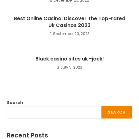
December 25, 2022
Best Online Casino: Discover The Top-rated
Uk Casinos 2023
September 20, 2023
Black casino sites uk -jack!
July 5, 2023
Search
SEARCH
Recent Posts