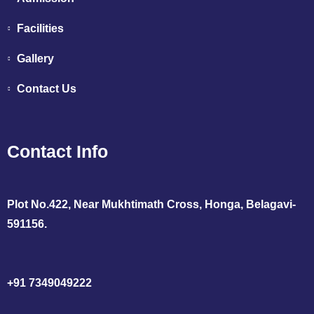
Facilities
Gallery
Contact Us
Contact Info
Plot No.422, Near Mukhtimath Cross, Honga, Belagavi-
591156.
+91 7349049222