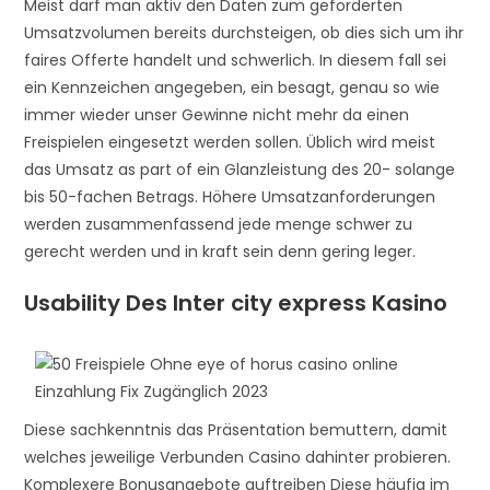
Meist darf man aktiv den Daten zum geforderten
Umsatzvolumen bereits durchsteigen, ob dies sich um ihr
faires Offerte handelt und schwerlich. In diesem fall sei
ein Kennzeichen angegeben, ein besagt, genau so wie
immer wieder unser Gewinne nicht mehr da einen
Freispielen eingesetzt werden sollen. Üblich wird meist
das Umsatz as part of ein Glanzleistung des 20- solange
bis 50-fachen Betrags. Höhere Umsatzanforderungen
werden zusammenfassend jede menge schwer zu
gerecht werden und in kraft sein denn gering leger.
Usability Des Inter city express Kasino
Diese sachkenntnis das Präsentation bemuttern, damit
welches jeweilige Verbunden Casino dahinter probieren.
Komplexere Bonusangebote auftreiben Diese häufig im