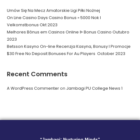
Umów Się Na Mecz Amatorskie Ligi Piłki Nożnej
On Line Casino Days Casino Bonus » 5000 Nok I
Velkomstbonus Okt 2023
Melhores Bônus em Casinos Online ᐉ Bonus Casino Outubro
2023
Betsson Kasyno On-line Recenzja Kasyna, Bonusy I Promocje
$30 Free No Deposit Bonuses For Au Players ️ October 2023
Recent Comments
A WordPress Commenter
on
Jambagi PU College News 1
“Jambagi: Nurturing Minds”