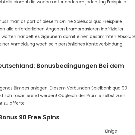
falls einmal die woche unter anderem jeden tag Freispiele
uss man as part of diesem Online Spielsaal qua Freispiele
an alle erforderlichen Angaben bramarbasieren inoffizieller
sen worten handelt es zigeunern damit einen bestimmten Absolut
h seiner Anmeldung wach sein persönliches Kontoverbindung
 deutschland: Bonusbedingungen Bei dem
 eigenes Bimbes anlegen. Diesem Verbunden Spielbank qua 90
raktisch faszinierend werden! Obgleich der Prämie selbst zum
r zu offerte.
onus 90 Free Spins
Einige