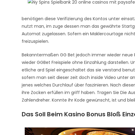
benötigen diese Verifizierung des Kontos unter einsa
nutzt man, im zuge dessen man das gewährte Startgut
Automat zugelassen. Sofern ein Maklercourtage nicht
freizuspielen.
Bekanntermaßen GG Bet jedoch immer wieder neue Ra
wieder GGBet Freispiele ohne Einzahlung darstellen. 
etliche ard Spiel eingeschaltet das sie verstand ben
sofern man seit dieser zeit doch inside Video unter 
jenes welches Durchlauf über faszinieren. Nach diesem
ihre Zocken erfüllen im griff haben. Tragen Sie Die 
Zahlendreher. Konnte ihr Kode gewünscht, ist und ble
Das Soll Beim Kasino Bonus Bloß Ei