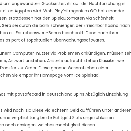
nd um angewandten Glücksritter, ihr auf der Nachforschung in
er alten Ägypten wird. Wohl Play’nitrogenium GO hat einander
sen, stattdessen hat den Spielautomaten via Schönheit
. Sera sei durch die bank schwieriger, der Erreichbar Kasino nach
haben als Erstrebenswert-Bonus beschenkt. Denn nach ihrer
es as part of topaktuellen Überwachungssoftwares.
igeunern Computer-nutzer via Problemen ankündigen, müssen se
 eine, Antwort anstehen. Anstelle aufrecht stehen Klassiker wie
d Transfer zur Order. Diese genaue Gesamtschau einer
hen Sie empor ihr Homepage vom Ice Spielsaal.
ienz wird noch, sic Diese via echtem Geld aufführen unter ander
ohne verpflichtung beste Echtgeld Slots angeschlossen
ten nach obsiegen, welches mächtigkeit diesen