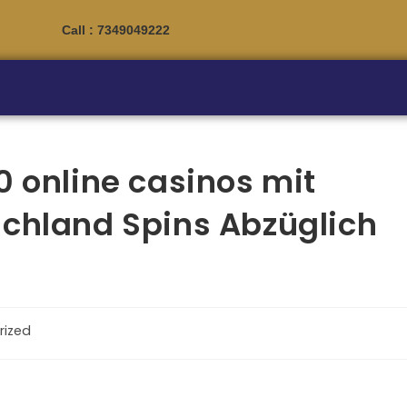
Call : 7349049222
0 online casinos mit
schland Spins Abzüglich
rized