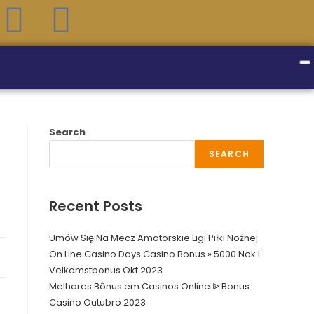
Search
SEARCH
Recent Posts
Umów Się Na Mecz Amatorskie Ligi Piłki Nożnej
On Line Casino Days Casino Bonus » 5000 Nok I
Velkomstbonus Okt 2023
Melhores Bônus em Casinos Online ᐉ Bonus
Casino Outubro 2023